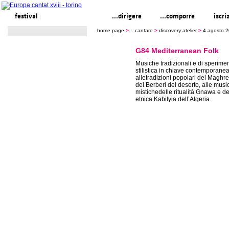
festival
...cantare
...dirigere
...comporre
iscri
home page
>
...cantare
>
discovery atelier
>
4 agosto 
G84 Mediterranean Folk
Musiche tradizionali e di sperime
stilistica in chiave contemporane
alletradizioni popolari del Maghre
dei Berberi del deserto, alle musi
mistichedelle ritualità Gnawa e d
etnica Kabilyia dell’Algeria.