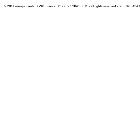
© 2011 europa cantat XVIII torino 2012 - cf 97736200011 - all rights reserved - tel. +39 0434