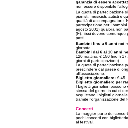
garanzia di essere accettat
non essere disponibile l’allog
La quota di partecipazione si
pianisti, musicisti, autisti e 
qualità di accompagnatore. N
partecipazione per i bambini a
agosto 2001) qualora non part
(F). Essi devono comunque p
pasti.
Bambini fino a 6 anni nei 
giornata.
Bambini dai 6 ai 10 anni ne
120 mattino, € 150 fino h 17
giorni di partecipazione).
La quota di partecipazione p
prescindere dal paese di orig
all’associazione.
Biglietto giornaliero:
€ 45
Biglietto giornaliero per ra
I biglietti giornalieri possono
stessa del giorno in cui si de
acquistano i biglietti giornali
tramite l’organizzazione del f
Concerti
La maggior parte dei concerti 
pochi concerti con biglietter
al festival.