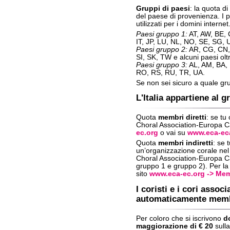
Gruppi di paesi
: la quota d
del paese di provenienza. I pa
utilizzati per i domini internet
Paesi gruppo 1:
AT, AW, BE, C
IT, JP, LU, NL, NO, SE, SG, 
Paesi gruppo 2:
AR, CG, CN, 
SI, SK, TW e alcuni paesi ol
Paesi gruppo 3:
AL, AM, BA, 
RO, RS, RU, TR, UA.
Se non sei sicuro a quale gru
L'Italia appartiene al g
Quota
membri diretti
: se tu
Choral Association-Europa Can
ec.org
o vai su
www.eca-eca
Quota
membri indiretti
: se 
un’organizzazione corale ne
Choral Association-Europa Ca
gruppo 1 e gruppo 2). Per la 
sito
www.eca-ec.org -> Me
I coristi e i cori assoc
automaticamente membr
Per coloro che si iscrivono
d
maggiorazione di € 20
sulla