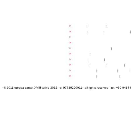
festival
>
storia
|
linee guida
|
organizzazione
...cantare
>
atelier
|
partiture
|
discovery atelier
|
...dirigere
>
programmi
...comporre
>
programmi
iscrizioni
>
quote di partecipazione
|
alloggio e pa
programma
>
concerti
|
tickets
extra
>
YEMP
|
volontari
|
innovabilm... esse
luoghi
>
mappa
|
...cantare
|
...arrivare
|
...
multimedia
>
photogallery
|
videogallery
|
audio
|
info e cont@tti
>
info pratiche
|
pasti e acqua
|
Venari
© 2011 europa cantat XVIII torino 2012 - cf 97736200011 - all rights reserved - tel. +39 0434