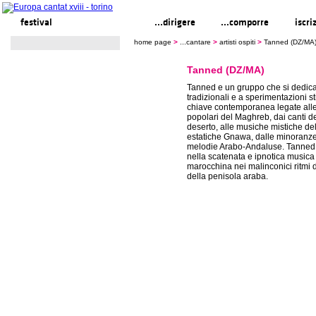
festival
...cantare
...dirigere
...comporre
iscri
home page
>
...cantare
>
artisti ospiti
>
Tanned (DZ/MA
Tanned (DZ/MA)
Tanned e un gruppo che si dedic
tradizionali e a sperimentazioni sti
chiave contemporanea legate alle 
popolari del Maghreb, dai canti de
deserto, alle musiche mistiche dell
estatiche Gnawa, dalle minoranz
melodie Arabo-Andaluse. Tanned 
nella scatenata e ipnotica music
marocchina nei malinconici ritmi 
della penisola araba.