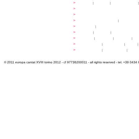
...cantare
>
atelier
|
partiture
|
discovery atelier
|
...dirigere
>
programmi
...comporre
>
programmi
iscrizioni
>
quote di partecipazione
|
alloggio e pa
programma
>
concerti
|
tickets
extra
>
YEMP
|
volontari
|
innovabilm... esse
luoghi
>
mappa
|
...cantare
|
...arrivare
|
...
multimedia
>
photogallery
|
videogallery
|
audio
|
info e cont@tti
>
info pratiche
|
pasti e acqua
|
Venari
© 2011 europa cantat XVIII torino 2012 - cf 97736200011 - all rights reserved - tel. +39 0434